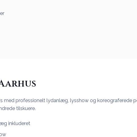
er
 Aarhus
 med professionelt lydanlæg, lysshow og koreograferede p
ndrede tilskuere.
læg inkluderet
how