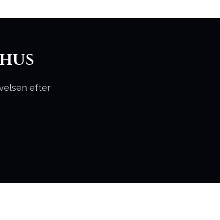
rhus
evelsen efter