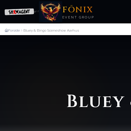
FŌNIX
er nu
EVENT GROUP
Forside
Bluey & Bingo Sceneshow Aarhus
Bluey