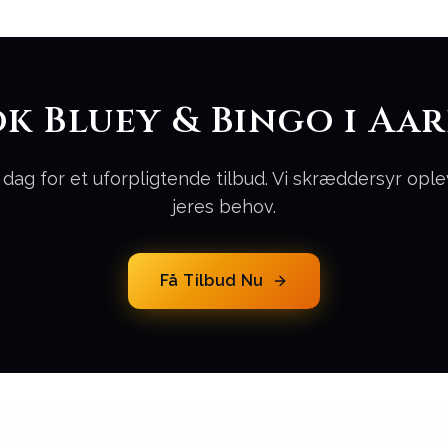
k Bluey & Bingo i Aa
 dag for et uforpligtende tilbud. Vi skræddersyr opl
jeres behov.
Få Tilbud Nu