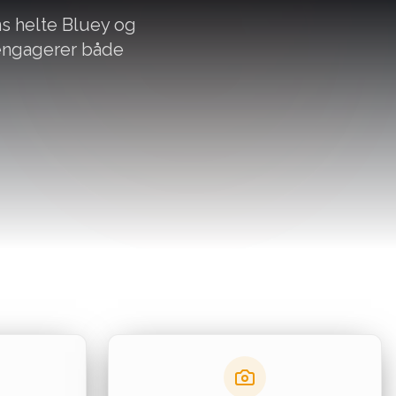
ns helte Bluey og
 engagerer både