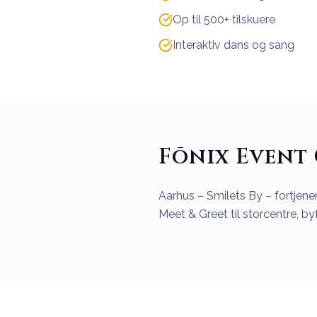
Op til 500+ tilskuere
Interaktiv dans og sang
Fōnix Event 
Aarhus – Smilets By – fortjen
Meet & Greet til storcentre, by