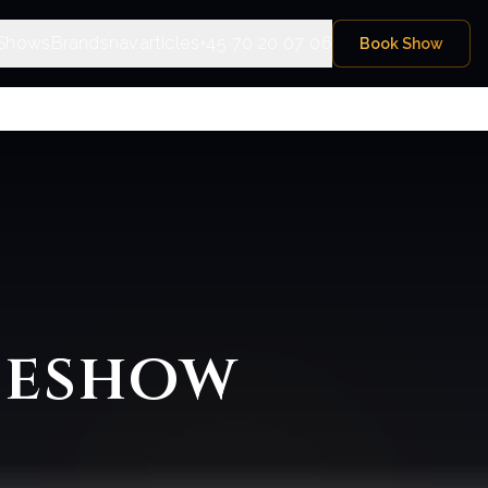
Shows
Brands
nav.articles
+45 70 20 07 06
Book Show
neshow