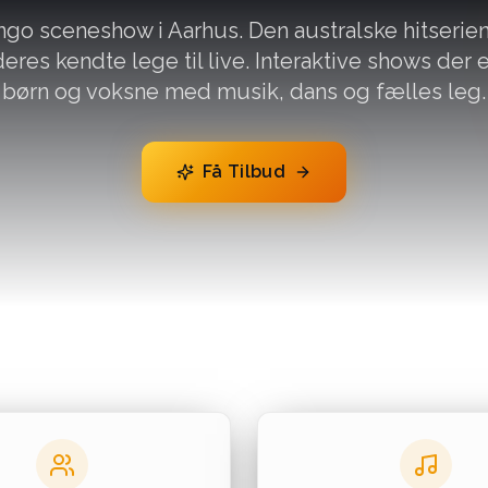
go sceneshow i Aarhus. Den australske hitserie
eres kendte lege til live. Interaktive shows der
børn og voksne med musik, dans og fælles leg.
Få Tilbud