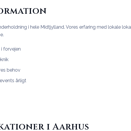
formation
derholdning i hele Midtjylland. Vores erfaring med lokale loka
e.
i forvejen
eknik
eres behov
events årligt
kationer i Aarhus