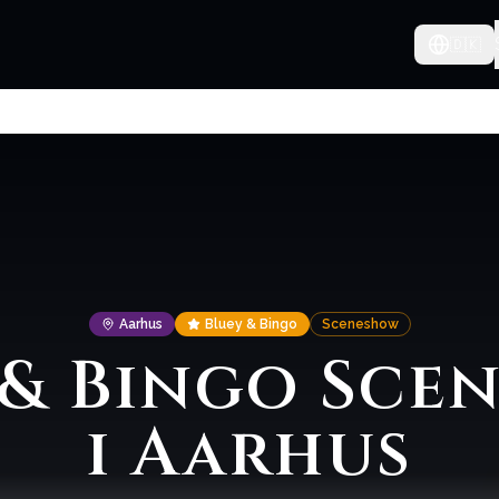
🇩🇰
Aarhus
Bluey & Bingo
Sceneshow
 & Bingo Sce
i Aarhus