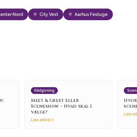
center Nord
City Vest
Aarhus Festuge
Rådgivning
Scen
w:
Meet & Greet eller
Hvor
Sceneshow – Hvad skal I
scen
vælge?
Læs art
Læs artikel