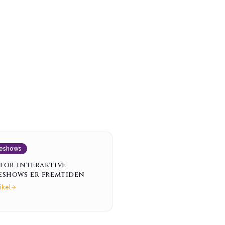
eshows
for interaktive
eshows er fremtiden
ikel