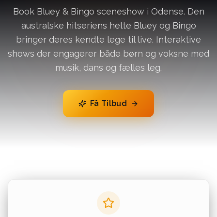
Book Bluey & Bingo sceneshow i Odense. Den
australske hitseriens helte Bluey og Bingo
bringer deres kendte lege til live. Interaktive
shows der engagerer både børn og voksne med
musik, dans og fælles leg.
Få Tilbud