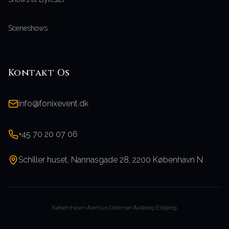
Sceneshows
Kontakt Os
info@fonixevent.dk
+45 70 20 07 06
Schiller huset, Nannasgade 28, 2200 København N
København
·
Aarhus
·
Odense
·
Aalborg
·
Esbjerg