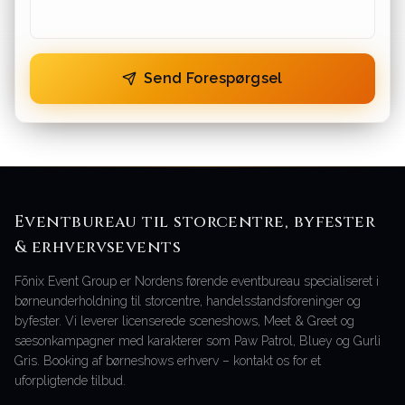
Send Forespørgsel
Eventbureau til storcentre, byfester
& erhvervsevents
Fōnix Event Group er Nordens førende eventbureau specialiseret i
børneunderholdning til storcentre, handelsstandsforeninger og
byfester. Vi leverer licenserede sceneshows, Meet & Greet og
sæsonkampagner med karakterer som Paw Patrol, Bluey og Gurli
Gris. Booking af børneshows erhverv – kontakt os for et
uforpligtende tilbud.