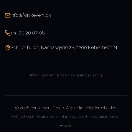
info@fonixevent.dk
+45 70 20 07 06
Schiller huset, Nannasgade 28, 2200 København N
København
·
Aarhus
·
Odense
·
Aalborg
·
Esbjerg
©
2026
Fōnix Event Group.
Alle rettigheder forbeholdes.
CVR: 33872356 · Schiller huset, Nannasgade 28, 2200 København N
Login