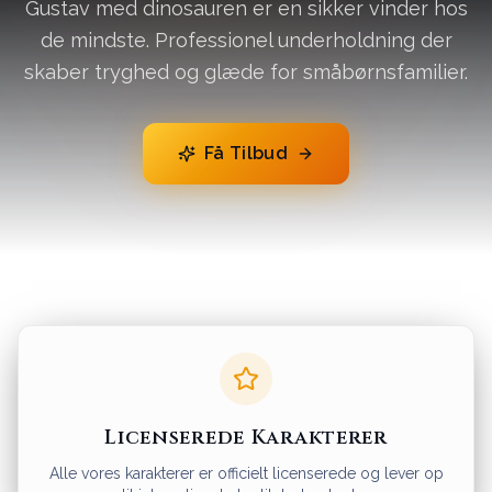
Gustav med dinosauren er en sikker vinder hos
de mindste. Professionel underholdning der
skaber tryghed og glæde for småbørnsfamilier.
Få Tilbud
Licenserede Karakterer
Alle vores karakterer er officielt licenserede og lever op