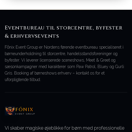
Eventbureau til storcentre, byfester
& erhvervsevents
Fōnix Event Group er Nordens førende eventbureau specialiseret i
børneunderholdning til storcentre, handelsstandsforeninger og
byfester. Vi leverer licenserede sceneshows, Meet & Greet og
sæsonkampagner med karakterer som Paw Patrol, Bluey og Gurli
Gris. Booking af børneshows erhverv – kontakt os for et
uforpligtende tilbud.
FŌNIX
EVENT GROUP
Vi skaber magiske øjeblikke for børn med professionelle