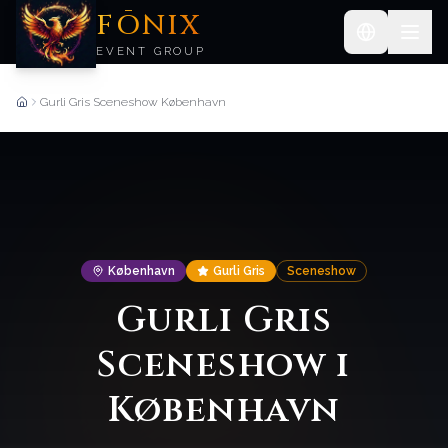
FŌNIX
EVENT GROUP
Gurli Gris Sceneshow København
Forside
København
Gurli Gris
Sceneshow
Gurli Gris
Sceneshow i
København