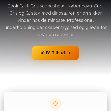
Book Gurli Gris sceneshow i København. Gurli
Gris og Gustav med dinosauren er en sikker
vinder hos de mindste. Professionel
underholdning der skaber tryghed og glæde for
småbørnsfamilier.
Få Tilbud