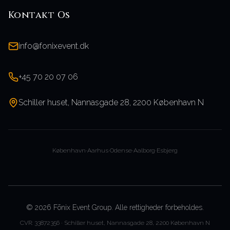
Kontakt Os
info@fonixevent.dk
+45 70 20 07 06
Schiller huset, Nannasgade 28, 2200 København N
København
·
Aarhus
·
Odense
·
Aalborg
·
Esbjerg
©
2026
Fōnix Event Group.
Alle rettigheder forbeholdes.
CVR: 33872356 · Schiller huset, Nannasgade 28, 2200 København N