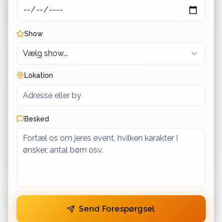
Show
Lokation
Besked
Send Forespørgsel