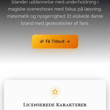
blander uddannelse med underholdning i
magiske sceneshows med fokus på læsning,
matematik og nysgerrighed. Et elskede dansk
brand med generationer af fans.
Få Tilbud
Licenserede Karakterer