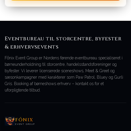
Eventbureau til storcentre, byfester
& erhvervsevents
Fōnix Event Group er Nordens førende eventbureau specialiseret i
børneunderholdning til storcentre, handelsstandsforeninger og
byfester. Vi leverer licenserede sceneshows, Meet & Greet og
sæsonkampagner med karakterer som Paw Patrol, Bluey og Gurli
Gris. Booking af børneshows erhverv – kontakt os for et
uforpligtende tilbud.
FŌNIX
EVENT GROUP