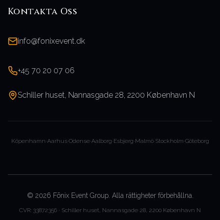
Kontakta Oss
info@fonixevent.dk
+45 70 20 07 06
Schiller huset, Nannasgade 28, 2200 København N
Köpenhamn
·
Aarhus
·
Odense
·
Aalborg
·
Esbjerg
·
Malmö
·
Stockholm
·
Göteborg
©
2026
Fōnix Event Group.
Alla rättigheter förbehållna.
CVR: 33872356 · Schiller huset, Nannasgade 28, 2200 København N