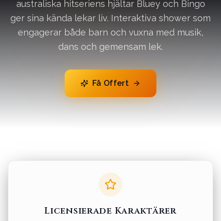
australiska hitseriens hjältar Bluey och Bingo
ger sina kända lekar liv. Interaktiva shower som
engagerar både barn och vuxna med musik,
dans och gemensam lek.
Få Offert
Licensierade Karaktärer