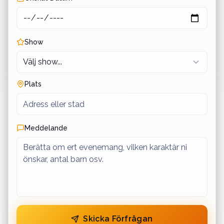
Show
Plats
Meddelande
Skicka Förfrågan