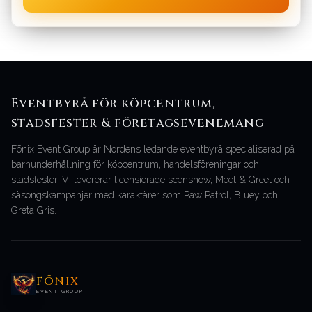
Eventbyrå för köpcentrum,
stadsfester & företagsevenemang
Fōnix Event Group är Nordens ledande eventbyrå specialiserad på
barnunderhållning för köpcentrum, handelsföreningar och
stadsfester. Vi levererar licensierade scenshow, Meet & Greet och
säsongskampanjer med karaktärer som Paw Patrol, Bluey och
Greta Gris.
FŌNIX
EVENT GROUP