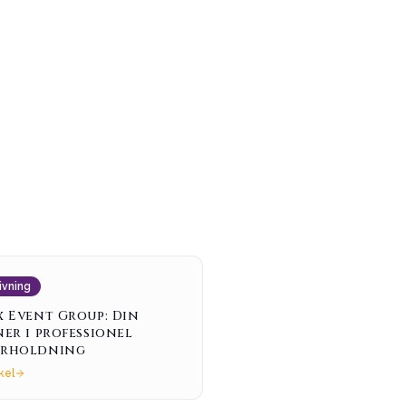
ivning
x Event Group: Din
ner i professionel
rholdning
kel