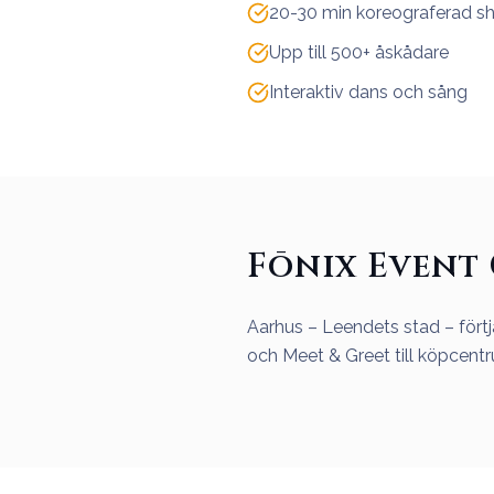
20-30 min koreograferad s
Upp till 500+ åskådare
Interaktiv dans och sång
Fōnix Event 
Aarhus – Leendets stad – fört
och Meet & Greet till köpcent