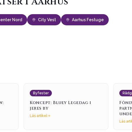
tser i Aarhus
center Nord
City Vest
Aarhus Festuge
Byfester
Rådg
w:
Koncept: Bluey Legedag i
Fōni
jeres by
part
unde
Läs artikel
Läs arti