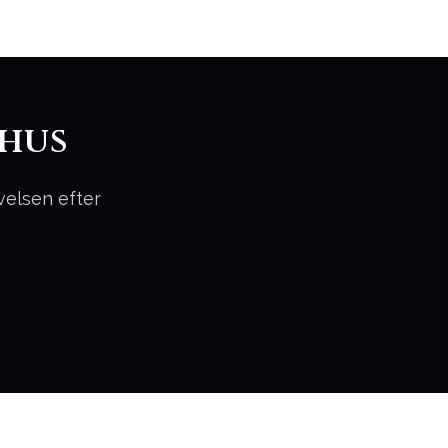
rhus
velsen efter