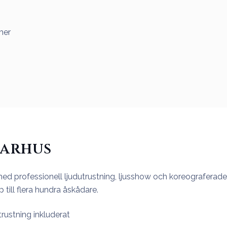
mer
Aarhus
d professionell ljudutrustning, ljusshow och koreograferade 
ill flera hundra åskådare.
trustning inkluderat