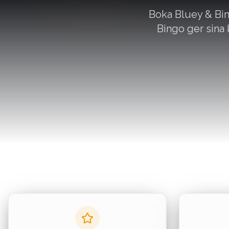
Boka Bluey & Bin
Bingo ger sina 