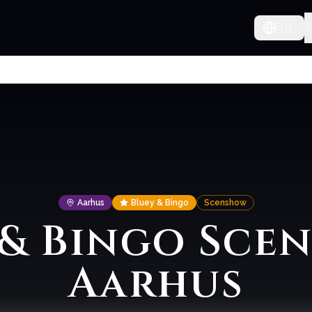
S
🇸🇪
Aarhus
Bluey & Bingo
Scenshow
 & Bingo Scen
Aarhus