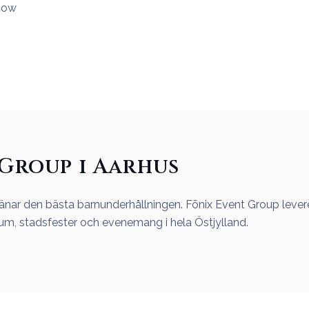
how
Group i Aarhus
jänar den bästa barnunderhållningen. Fōnix Event Group leve
rum, stadsfester och evenemang i hela Östjylland.