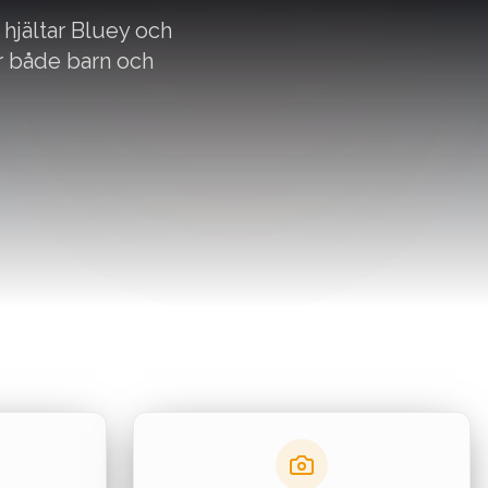
hjältar Bluey och
ar både barn och