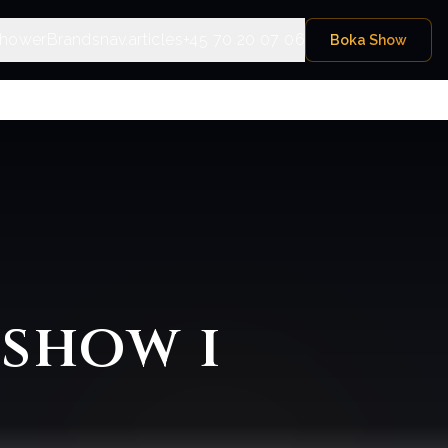
hower
Brands
nav.articles
+45 70 20 07 06
Boka Show
show i