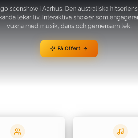
go scenshow i Aarhus. Den australiska hitseriens 
kända lekar liv. Interaktiva shower som engager
vuxna med musik, dans och gemensam lek.
Få Offert