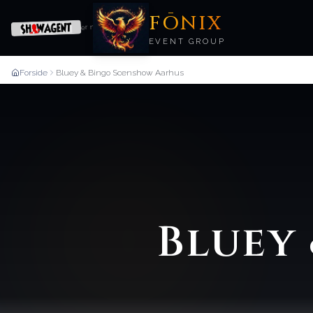
FŌNIX
er nu
EVENT GROUP
Forside
Bluey & Bingo Scenshow Aarhus
Bluey