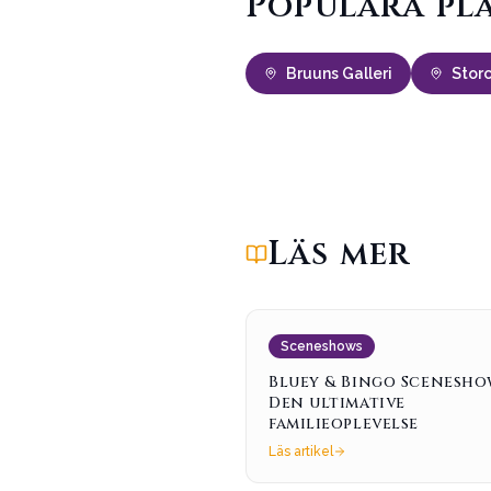
Populära pla
Bruuns Galleri
Stor
Läs mer
Sceneshows
Bluey & Bingo Scenesho
Den ultimative
familieoplevelse
Läs artikel