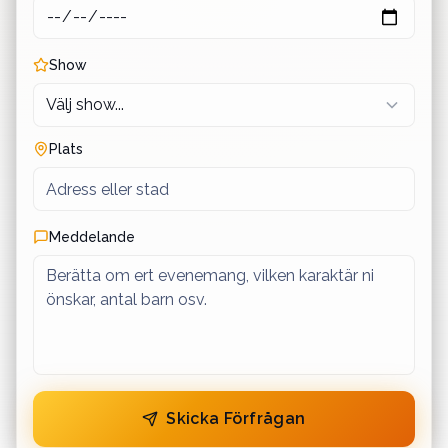
Show
Plats
Meddelande
Skicka Förfrågan