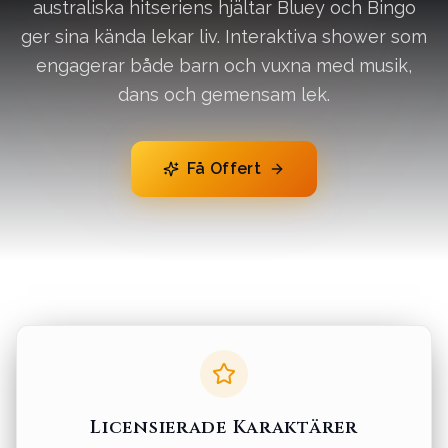
australiska hitseriens hjältar Bluey och Bingo
ger sina kända lekar liv. Interaktiva shower som
engagerar både barn och vuxna med musik,
dans och gemensam lek.
Få Offert
Licensierade Karaktärer