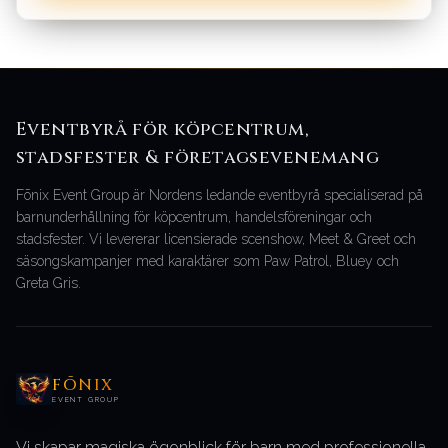
Eventbyrå för köpcentrum,
stadsfester & företagsevenemang
Fōnix Event Group är Nordens ledande eventbyrå specialiserad på
barnunderhållning för köpcentrum, handelsföreningar och
stadsfester. Vi levererar licensierade scenshow, Meet & Greet och
säsongskampanjer med karaktärer som Paw Patrol, Bluey och
Greta Gris.
FŌNIX
EVENT GROUP
Vi skapar magiska ögonblick för barn med professionella