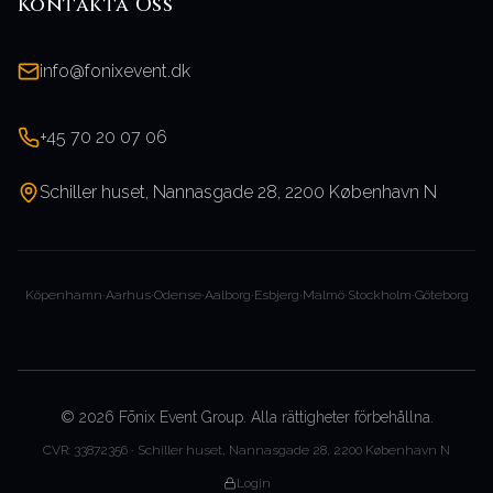
Kontakta Oss
info@fonixevent.dk
+45 70 20 07 06
Schiller huset, Nannasgade 28, 2200 København N
Köpenhamn
·
Aarhus
·
Odense
·
Aalborg
·
Esbjerg
·
Malmö
·
Stockholm
·
Göteborg
©
2026
Fōnix Event Group.
Alla rättigheter förbehållna.
CVR: 33872356 · Schiller huset, Nannasgade 28, 2200 København N
Login