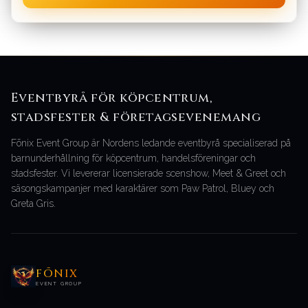
Eventbyrå för köpcentrum,
stadsfester & företagsevenemang
Fōnix Event Group är Nordens ledande eventbyrå specialiserad på
barnunderhållning för köpcentrum, handelsföreningar och
stadsfester. Vi levererar licensierade scenshow, Meet & Greet och
säsongskampanjer med karaktärer som Paw Patrol, Bluey och
Greta Gris.
FŌNIX
EVENT GROUP