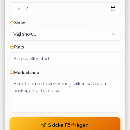
Show
Plats
Meddelande
Skicka Förfrågan