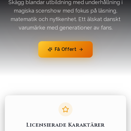
Skägg blandar utbildning med underhållning i
magiska scenshow med fokus på läsning,
matematik och nyfikenhet. Ett älskat danskt
varumärke med generationer av fans.
Få Offert
Licensierade Karaktärer