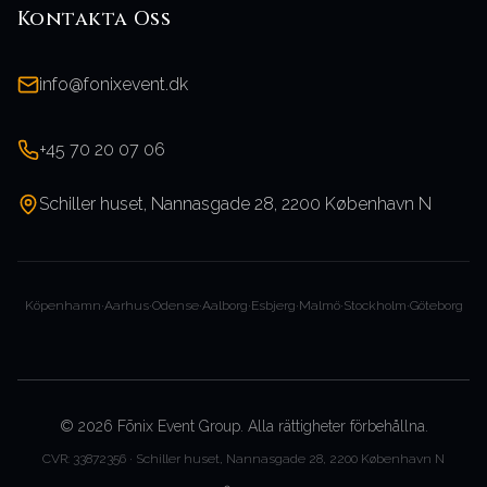
Kontakta Oss
info@fonixevent.dk
+45 70 20 07 06
Schiller huset, Nannasgade 28, 2200 København N
Köpenhamn
·
Aarhus
·
Odense
·
Aalborg
·
Esbjerg
·
Malmö
·
Stockholm
·
Göteborg
©
2026
Fōnix Event Group.
Alla rättigheter förbehållna.
CVR: 33872356 · Schiller huset, Nannasgade 28, 2200 København N