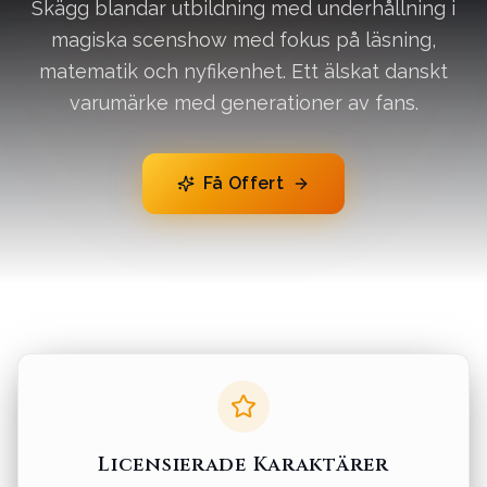
Skägg blandar utbildning med underhållning i
magiska scenshow med fokus på läsning,
matematik och nyfikenhet. Ett älskat danskt
varumärke med generationer av fans.
Få Offert
Licensierade Karaktärer