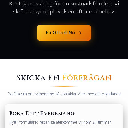
Kontakta oss idag för en kostnadsfri offert. Vi
skräddarsyr upplevelsen efter era behov.
Få Offert Nu
Skicka En
Förfrågan
Berätta om ert evenemang så kontaktar vi er med ett erbjudande
Boka Ditt Evenemang
Fyll i formuläret nedan så återkommer vi inom 24 timmar