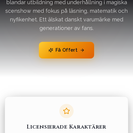
blandar utbildning med underhållning i magiska
scenshow med fokus på läsning, matematik och
nyfikenhet. Ett älskat danskt varumärke med
generationer av fans.
Få Offert
Licensierade Karaktärer