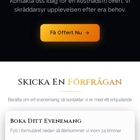
Kontakta oss idag för en kostnadsfri offert. Vi
skräddarsyr upplevelsen efter era behov.
Få Offert Nu
Skicka En
Förfrågan
Berätta om ert evenemang så kontaktar vi er med ett erbjudande
Boka Ditt Evenemang
Fyll i formuläret nedan så återkommer vi inom 24 timmar