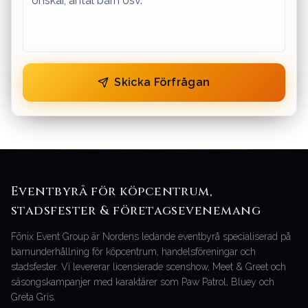
Skicka Förfrågan
Eventbyrå för köpcentrum,
stadsfester & företagsevenemang
Fōnix Event Group är Nordens ledande eventbyrå specialiserad på
barnunderhållning för köpcentrum, handelsföreningar och
stadsfester. Vi levererar licensierade scenshow, Meet & Greet och
säsongskampanjer med karaktärer som Paw Patrol, Bluey och
Greta Gris.