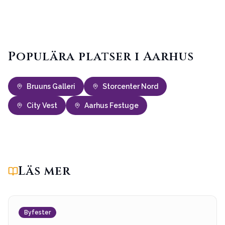
Populära platser i Aarhus
Bruuns Galleri
Storcenter Nord
City Vest
Aarhus Festuge
Läs mer
Byfester