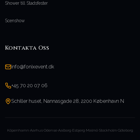
Shower till Stadsfester
Scenshow
Kontakta Oss
info@fonixevent.dk
+45 70 20 07 06
Schiller huset, Nannasgade 28, 2200 København N
Köpenhamn
·
Aarhus
·
Odense
·
Aalborg
·
Esbjerg
·
Malmö
·
Stockholm
·
Göteborg