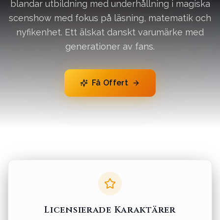
blandar utbildning med underhållning i magiska
scenshow med fokus på läsning, matematik och
nyfikenhet. Ett älskat danskt varumärke med
generationer av fans.
Få Offert
Licensierade Karaktärer