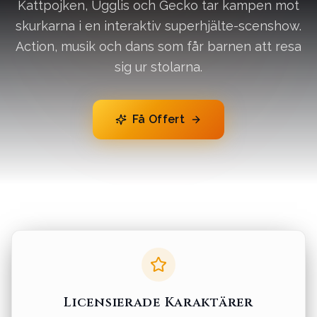
Kattpojken, Ugglis och Gecko tar kampen mot
skurkarna i en interaktiv superhjälte-scenshow.
Action, musik och dans som får barnen att resa
sig ur stolarna.
Få Offert
Licensierade Karaktärer