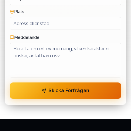
Plats
Meddelande
Skicka Förfrågan