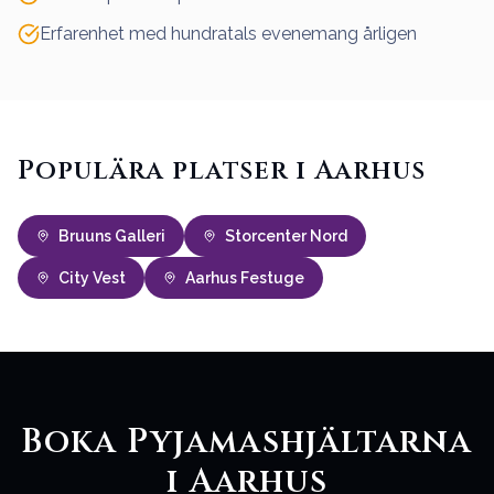
Erfarenhet med hundratals evenemang årligen
Populära platser i Aarhus
Bruuns Galleri
Storcenter Nord
City Vest
Aarhus Festuge
Boka Pyjamashjältarna
i Aarhus