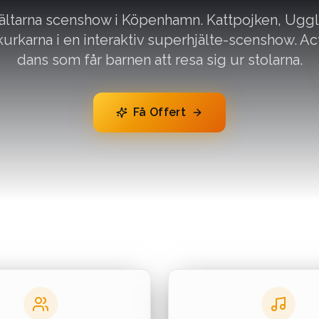
ltarna scenshow i Köpenhamn. Kattpojken, Uggl
rkarna i en interaktiv superhjälte-scenshow. Ac
dans som får barnen att resa sig ur stolarna.
Få Offert