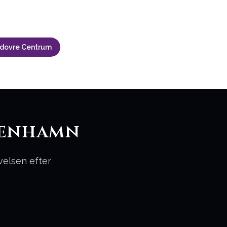
dovre Centrum
penhamn
velsen efter