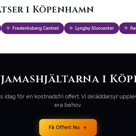
atser i Köpenhamn
Frederiksberg Centret
Lyngby Storcenter
Rø
yjamashjältarna i Kö
s idag för en kostnadsfri offert. Vi skräddarsyr upple
era behov.
Få Offert Nu