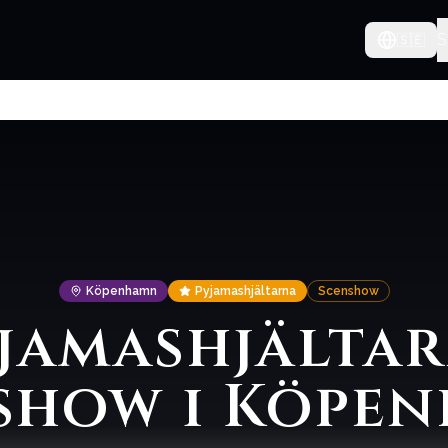
S
🇸🇪
Köpenhamn
Pyjamashjältarna
Scenshow
jamashjälta
show i Köpe