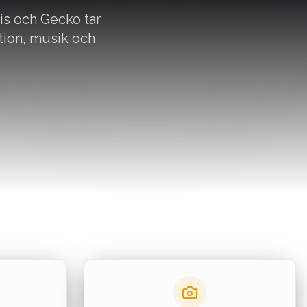
is och Gecko tar
tion, musik och