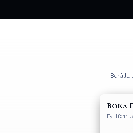
Berätta
Boka 
Fyll i form