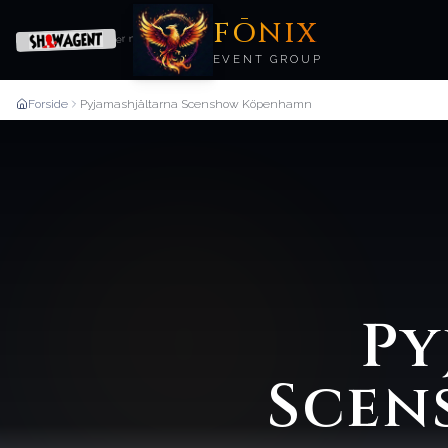
FŌNIX
er nu
EVENT GROUP
Forside
Pyjamashjältarna Scenshow Köpenhamn
Py
Scen