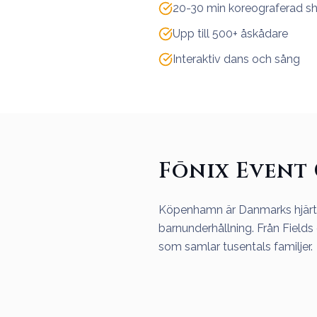
20-30 min koreograferad s
Upp till 500+ åskådare
Interaktiv dans och sång
Fōnix Event
Köpenhamn är Danmarks hjärta 
barnunderhållning. Från Fields
som samlar tusentals familjer.