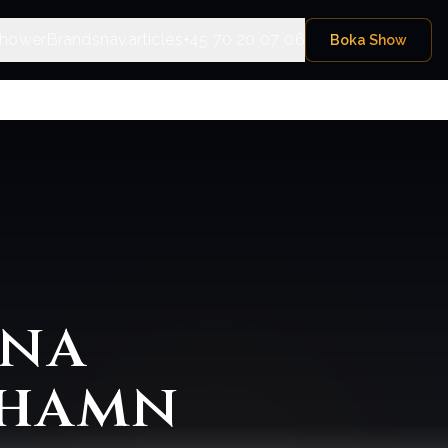
hower
Brands
nav.articles
+45 70 20 07 06
Boka Show
rna
nhamn