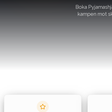
Boka Pyjamashjä
kampen mot sku