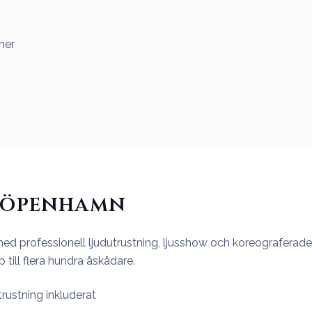
mer
Köpenhamn
d professionell ljudutrustning, ljusshow och koreograferade 
ill flera hundra åskådare.
trustning inkluderat